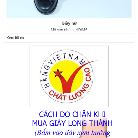
Giày nữ
Mã sản phẩm: ND046
350.000 VNĐ
Giá:
Xem tất cả