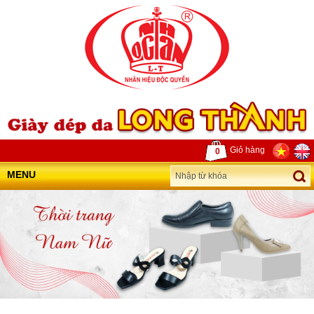
Giỏ hàng
0
MENU