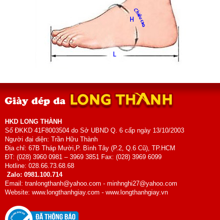
HKD LONG THÀNH
Số ĐKKD 41F8003504 do Sở UBND Q. 6 cấp ngày 13/10/2003
Người đại diện: Trần Hữu Thành
Địa chỉ: 67B Tháp Mười,P. Bình Tây (P.2, Q.6 Cũ), TP.HCM
ĐT: (028) 3960 0981 – 3969 3851 Fax: (028) 3969 6099
Hotline: 028.66.73.68.68
Zalo: 0981.100.714
Email: tranlongthanh@yahoo.com - minhnghi27@yahoo.com
Website: www.longthanhgiay.com - www.longthanhgiay.vn