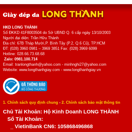
HKD LONG THÀNH
Số ĐKKD 41F8003504 do Sở UBND Q. 6 cấp ngày 13/10/2003
Người đại diện: Trần Hữu Thành
Địa chỉ: 67B Tháp Mười,P. Bình Tây (P.2, Q.6 Cũ), TP.HCM
ĐT: (028) 3960 0981 – 3969 3851 Fax: (028) 3969 6099
Hotline: 028.66.73.68.68
Zalo: 0981.100.714
Email: tranlongthanh@yahoo.com - minhnghi27@yahoo.com
Website: www.longthanhgiay.com - www.longthanhgiay.vn
1. Chính sách quy định chung
-
2. Chính sách bảo mật thông tin
Chủ Tài Khoản: Hộ Kinh Doanh LONG THÀNH
Số Tài Khoản:
_ VietinBank CN6: 105868496868