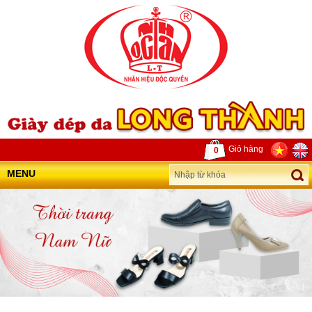
Giỏ hàng
0
MENU