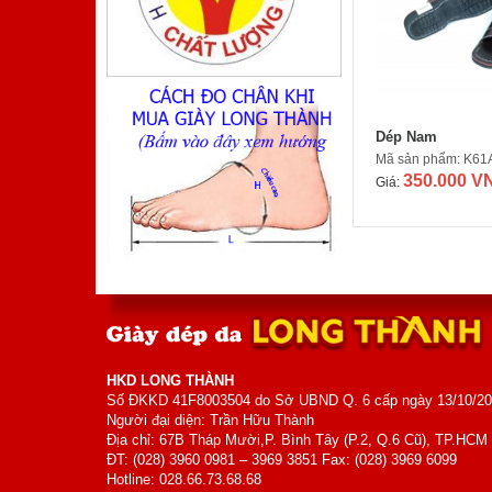
Mã sản phẩm: MK5005
540.000 VNĐ
Giá:
Dép Nam
Mã sản phẩm: K61
350.000 V
Giá:
Sabô Nam
Mã sản phẩm: MK5003
540.000 VNĐ
Giá:
HKD LONG THÀNH
Số ĐKKD 41F8003504 do Sở UBND Q. 6 cấp ngày 13/10/2
Người đại diện: Trần Hữu Thành
Địa chỉ: 67B Tháp Mười,P. Bình Tây (P.2, Q.6 Cũ), TP.HCM
ĐT: (028) 3960 0981 – 3969 3851 Fax: (028) 3969 6099
Hotline: 028.66.73.68.68