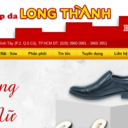
ình Tây (P.2, Q.6 Cũ), TP.HCM ĐT: (028) 3960 0981 - 3969 3851
68 68 - 0903 823 714
Đặt - Sửa
Phân phối
Tin tức
Tuyển dụng
Liên hệ