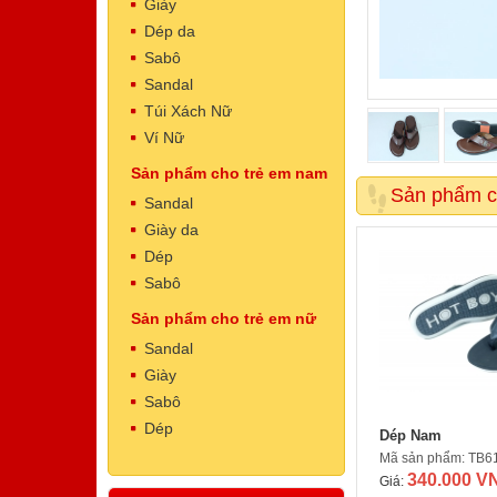
Giày
Dép da
Sabô
Sandal
Túi Xách Nữ
Ví Nữ
Giày nữ
Sản phẩm cho trẻ em nam
Mã sản phẩm: ND046
Sản phẩm c
350.000 VNĐ
Giá:
Sandal
Giày da
Dép
Sabô
Sản phẩm cho trẻ em nữ
Sandal
Giày
Sabô
Sabô nữ
Dép
Dép Nam
Mã sản phẩm: ND035
Mã sản phẩm: TB6
340.000 VNĐ
Giá:
340.000 V
Giá: