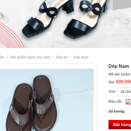
ẩm
Sản phẩm dành cho nam
Dép da
Dép Nam
Dép Nam
Mã sản phẩm
500.0
Giá:
Size:
Màu sắc:
Số lượng:
Đặt hàn