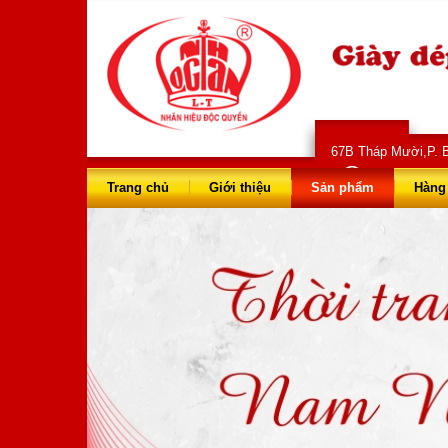
67B Tháp Mười,P. B
028 66 73 
Trang chủ
Giới thiệu
Sản phẩm
Hàng 
Dép Nam
Mã sản phẩm: NT5003
520.000 VNĐ
Giá: