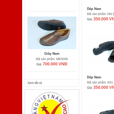
Dép Nam
Mã sản phẩm: Nhị 
350.000 V
Giá:
Giày Nam
Mã sản phẩm: MK5006
700.000 VNĐ
Giá:
Dép Nam
Mã sản phẩm: K61
Xem tất cả
350.000 V
Giá:
Sabô Nam