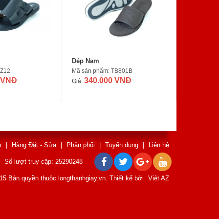
Dép Nam
TZ12
Mã sản phẩm: TB801B
 VNĐ
340.000 VNĐ
Giá:
m
|
Hàng Đặt - Sửa
|
Phân phối
|
Tuyển dụng
|
Liên hệ
Số lượt truy cập: 25290248
15 Bản quyền thuộc longthanhgiay.vn. Thiết kế bởi
Việt AZ