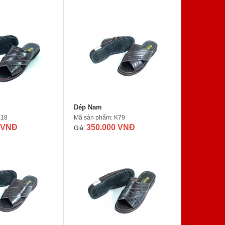
Dép Nam
K18
Mã sản phẩm: K79
 VNĐ
350.000 VNĐ
Giá: