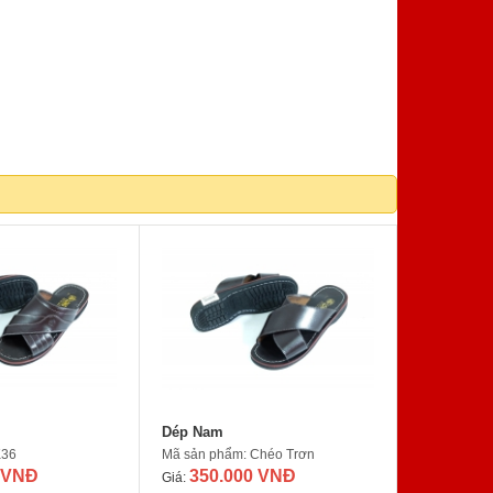
Dép Nam
K36
Mã sản phẩm: Chéo Trơn
 VNĐ
350.000 VNĐ
Giá: