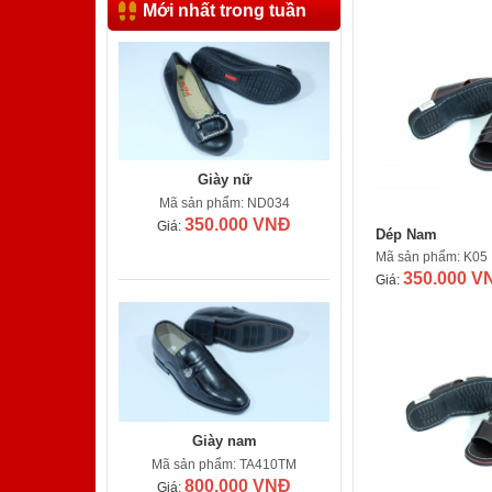
Mới nhất trong tuần
Giày nữ
Mã sản phẩm: ND034
350.000 VNĐ
Giá:
Dép Nam
Mã sản phẩm: K05
350.000 V
Giá:
Giày nam
Mã sản phẩm: TA410TM
800.000 VNĐ
Giá: