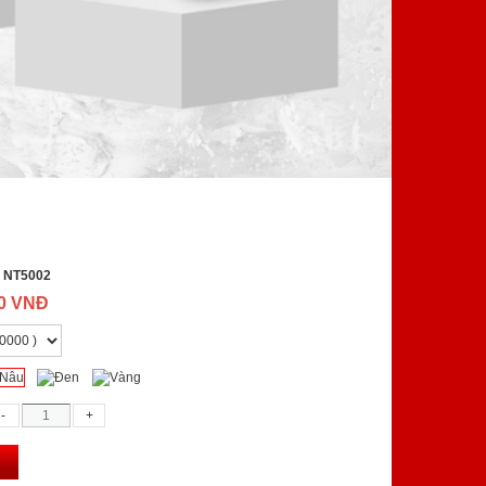
:
NT5002
00 VNĐ
g