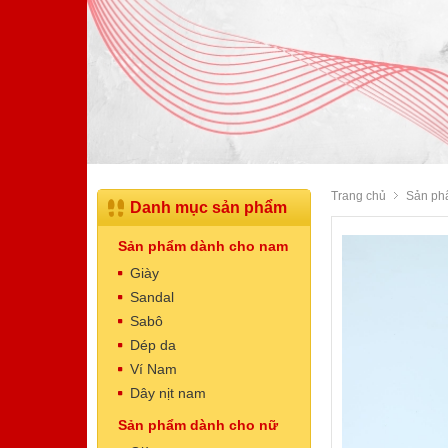
Dép Nam
Mã sản phẩm: NT5002
500.000 VNĐ
Giá:
Trang chủ
Sản ph
Danh mục sản phẩm
Sản phẩm dành cho nam
Giày
Sandal
Sabô
Dép da
Dép Nam
Ví Nam
Mã sản phẩm: NT5001
Dây nịt nam
500.000 VNĐ
Giá:
Sản phẩm dành cho nữ