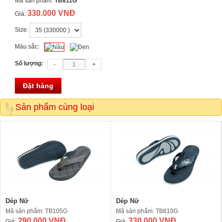
Mã sản phẩm:
TB811G
330.000 VNĐ
Giá:
Size:
Màu sắc:
Số lượng:
Đặt hàng
Sản phẩm cùng loại
Dép Nữ
Dép Nữ
Mã sản phẩm: TB105G
Mã sản phẩm: TB810G
290.000 VNĐ
330.000 VNĐ
Giá:
Giá: