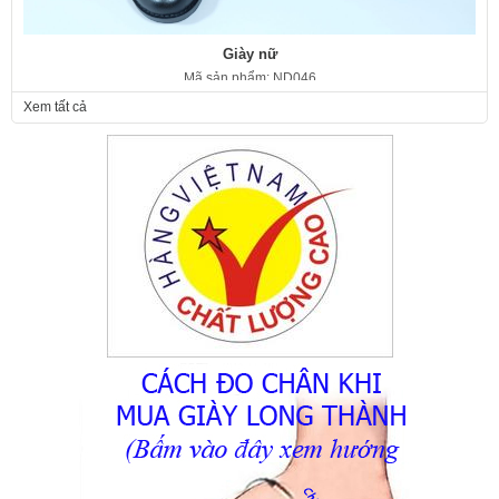
Giày nữ
Mã sản phẩm: ND046
350.000 VNĐ
Giá:
Xem tất cả