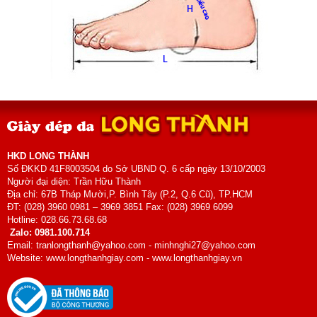
HKD LONG THÀNH
Số ĐKKD 41F8003504 do Sở UBND Q. 6 cấp ngày 13/10/2003
Người đại diện: Trần Hữu Thành
Địa chỉ: 67B Tháp Mười,P. Bình Tây (P.2, Q.6 Cũ), TP.HCM
ĐT: (028) 3960 0981 – 3969 3851 Fax: (028) 3969 6099
Hotline: 028.66.73.68.68
Zalo: 0981.100.714
Email: tranlongthanh@yahoo.com - minhnghi27@yahoo.com
Website: www.longthanhgiay.com - www.longthanhgiay.vn