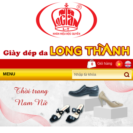
Giỏ hàng
0
MENU