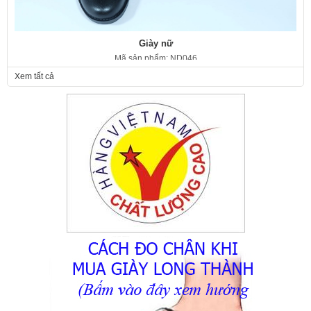
Giày nữ
Mã sản phẩm: ND046
350.000 VNĐ
Giá:
Xem tất cả