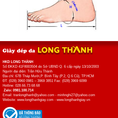
HKD LONG THÀNH
Số ĐKKD 41F8003504 do Sở UBND Q. 6 cấp ngày 13/10/2003
Người đại diện: Trần Hữu Thành
Địa chỉ: 67B Tháp Mười,P. Bình Tây (P.2, Q.6 Cũ), TP.HCM
ĐT: (028) 3960 0981 – 3969 3851 Fax: (028) 3969 6099
Hotline: 028.66.73.68.68
Zalo: 0981.100.714
Email: tranlongthanh@yahoo.com - minhnghi27@yahoo.com
Website: www.longthanhgiay.com - www.longthanhgiay.vn