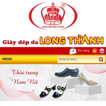
Giỏ hàng
0
MENU