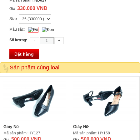
Mã sản phẩm:
ND027
330.000 VNĐ
Giá:
Size:
Màu sắc:
Số lượng:
Đặt hàng
Sản phẩm cùng loại
Giày Nữ
Giày Nữ
Mã sản phẩm: HY127
Mã sản phẩm: HY158
500.000 VNĐ
500.000 VNĐ
Giá:
Giá: