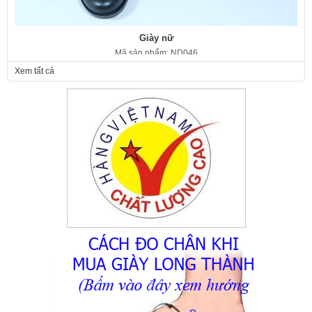
Giày nữ
Mã sản phẩm: ND046
350.000 VNĐ
Giá:
Xem tất cả