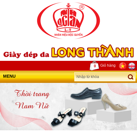
Giỏ hàng
0
MENU