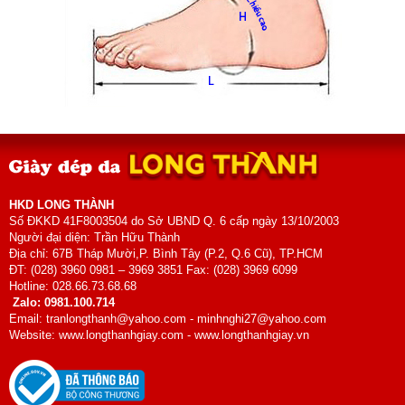
HKD LONG THÀNH
Số ĐKKD 41F8003504 do Sở UBND Q. 6 cấp ngày 13/10/2003
Người đại diện: Trần Hữu Thành
Địa chỉ: 67B Tháp Mười,P. Bình Tây (P.2, Q.6 Cũ), TP.HCM
ĐT: (028) 3960 0981 – 3969 3851 Fax: (028) 3969 6099
Hotline: 028.66.73.68.68
Zalo: 0981.100.714
Email: tranlongthanh@yahoo.com - minhnghi27@yahoo.com
Website: www.longthanhgiay.com - www.longthanhgiay.vn