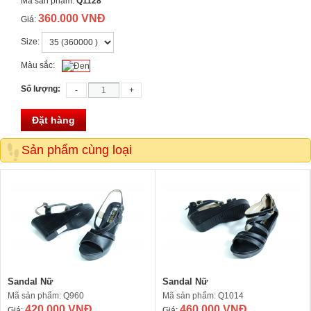
Mã sản phẩm:
Q1128
360.000 VNĐ
Giá:
Size:
Màu sắc:
Số lượng:
Đặt hàng
Sản phẩm cùng loại
Sandal Nữ
Sandal Nữ
Mã sản phẩm: Q960
Mã sản phẩm: Q1014
420.000 VNĐ
460.000 VNĐ
Giá:
Giá: