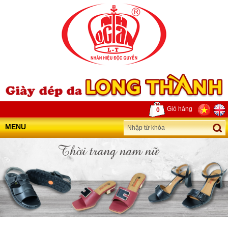
Giỏ hàng
0
MENU