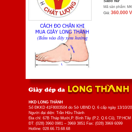
Sabô Nữ
800.000 VNĐ
Giá:
Mã sản phẩm: M
360.000 
Giá:
Giày Nam
Mã sản phẩm: MK5006
700.000 VNĐ
Giá:
HKD LONG THÀNH
Số ĐKKD 41F8003504 do Sở UBND Q. 6 cấp ngày 13/10/2
Người đại diện: Trần Hữu Thành
Địa chỉ: 67B Tháp Mười,P. Bình Tây (P.2, Q.6 Cũ), TP.HCM
ĐT: (028) 3960 0981 – 3969 3851 Fax: (028) 3969 6099
Hotline: 028.66.73.68.68