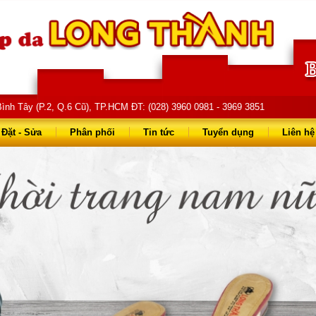
ình Tây (P.2, Q.6 Cũ), TP.HCM ĐT: (028) 3960 0981 - 3969 3851
68 68 - 0903 823 714
Đặt - Sửa
Phân phối
Tin tức
Tuyển dụng
Liên hệ