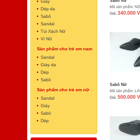
Sabô nữ
Giày
Mã sản phẩm: N
Dép da
340.000 
Giá:
Sabô
Sandal
Túi Xách Nữ
Ví Nữ
Dép Nam
Sản phẩm cho trẻ em nam
Mã sản phẩm: NT5002
Sandal
500.000 VNĐ
Giá:
Giày da
Dép
Sabô
Sabô Nữ
Sản phẩm cho trẻ em nữ
Mã sản phẩm: L
500.000 
Giá:
Sandal
Giày
Sabô
Dép
Dép Nam
Mã sản phẩm: NT5001
500.000 VNĐ
Giá: