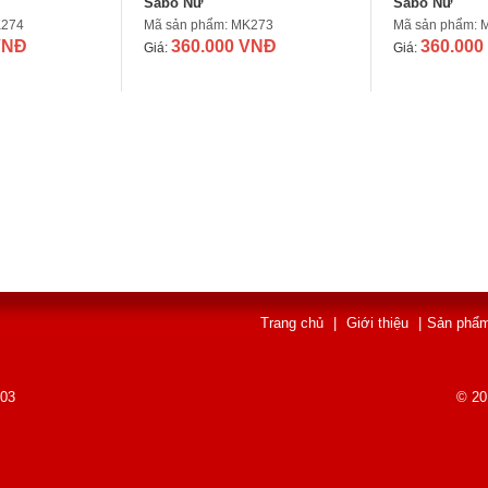
Sabô Nữ
Sabô Nữ
K274
Mã sản phẩm: MK273
Mã sản phẩm: 
VNĐ
360.000 VNĐ
360.000
Giá:
Giá:
Trang chủ
|
Giới thiệu
|
Sản phẩ
003
© 20