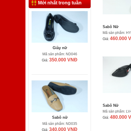
Mới nhất trong tuần
Sabô Nữ
Mã sản phẩm: H
460.000 
Giá:
Giày nữ
Mã sản phẩm: ND046
350.000 VNĐ
Giá:
Sabô Nữ
Mã sản phẩm: LV
Sabô nữ
480.000 
Giá:
Mã sản phẩm: ND035
340.000 VNĐ
Giá: