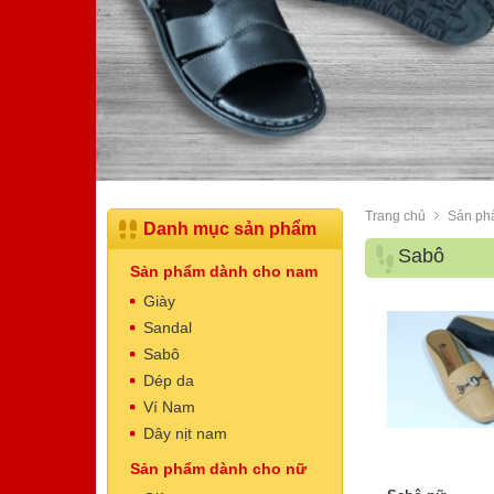
Trang chủ
Sản ph
Danh mục sản phẩm
Sabô
Sản phẩm dành cho nam
Giày
Sandal
Sabô
Dép da
Dép Nam
Ví Nam
Mã sản phẩm: NT5003
Dây nịt nam
520.000 VNĐ
Giá:
Sản phẩm dành cho nữ