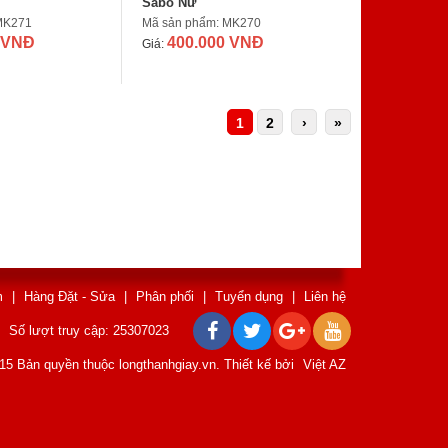
Sabô Nữ
MK271
Mã sản phẩm: MK270
 VNĐ
400.000 VNĐ
Giá:
1
2
›
»
m
|
Hàng Đặt - Sửa
|
Phân phối
|
Tuyển dụng
|
Liên hệ
Số lượt truy cập: 25307023
15 Bản quyền thuộc longthanhgiay.vn. Thiết kế bởi
Việt AZ