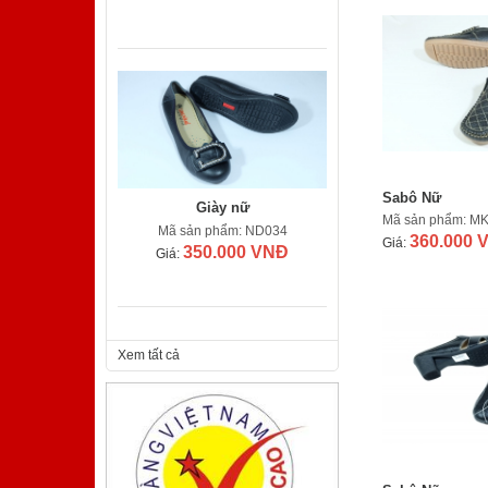
Sabô Nữ
Giày nữ
Mã sản phẩm: M
Mã sản phẩm: ND034
360.000 
Giá:
350.000 VNĐ
Giá:
Xem tất cả
Giày nam
Mã sản phẩm: TA410TM