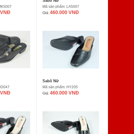
Sabô Nữ
MK5007
Mã sản phẩm: LA5007
 VNĐ
460.000 VNĐ
Giá:
Sabô Nữ
ND047
Mã sản phẩm: HY205
 VNĐ
460.000 VNĐ
Giá: