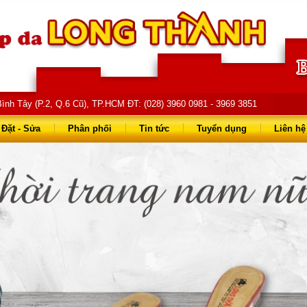
ình Tây (P.2, Q.6 Cũ), TP.HCM ĐT: (028) 3960 0981 - 3969 3851
68 68 - 0903 823 714
Đặt - Sửa
Phân phối
Tin tức
Tuyển dụng
Liên hệ