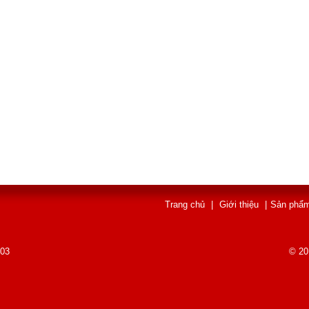
Trang chủ
|
Giới thiệu
|
Sản phẩ
003
© 20