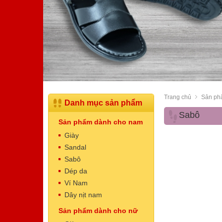
Trang chủ
Sản ph
Danh mục sản phẩm
Sabô
Sản phẩm dành cho nam
Giày
Sandal
Sabô
Dép da
Dép Nam
Ví Nam
Mã sản phẩm: NT5003
Dây nịt nam
520.000 VNĐ
Giá:
Sản phẩm dành cho nữ