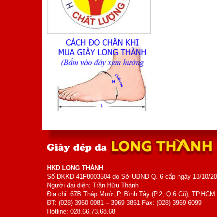
Mã sản phẩm: TA410TM
800.000 VNĐ
Giá:
Giày Nam
Mã sản phẩm: MK5006
700.000 VNĐ
Giá:
HKD LONG THÀNH
Số ĐKKD 41F8003504 do Sở UBND Q. 6 cấp ngày 13/10/2
Người đại diện: Trần Hữu Thành
Địa chỉ: 67B Tháp Mười,P. Bình Tây (P.2, Q.6 Cũ), TP.HCM
ĐT: (028) 3960 0981 – 3969 3851 Fax: (028) 3969 6099
Hotline: 028.66.73.68.68