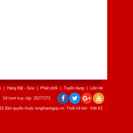
m
|
Hàng Đặt - Sửa
|
Phân phối
|
Tuyển dụng
|
Liên hệ
Số lượt truy cập: 25277273
15 Bản quyền thuộc longthanhgiay.vn. Thiết kế bởi
Việt AZ