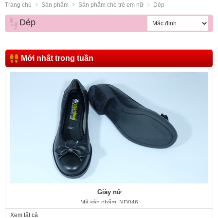
Trang chủ
Sản phẩm
Sản phẩm cho trẻ em nữ
Dép
Dép
Mới nhất trong tuần
Giày nữ
Mã sản phẩm: ND046
350.000 VNĐ
Giá:
Xem tất cả