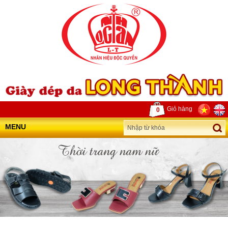
Giỏ hàng
0
MENU