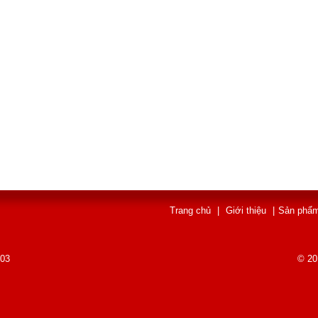
Trang chủ
|
Giới thiệu
|
Sản phẩ
003
© 20