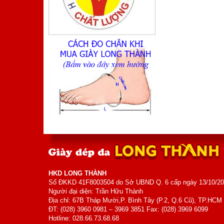
Mã sản phẩm: TA410TM
800.000 VNĐ
Giá:
Giày Nam
Mã sản phẩm: MK5006
700.000 VNĐ
Giá:
HKD LONG THÀNH
Số ĐKKD 41F8003504 do Sở UBND Q. 6 cấp ngày 13/10/2
Người đại diện: Trần Hữu Thành
Địa chỉ: 67B Tháp Mười,P. Bình Tây (P.2, Q.6 Cũ), TP.HCM
ĐT: (028) 3960 0981 – 3969 3851 Fax: (028) 3969 6099
Hotline: 028.66.73.68.68