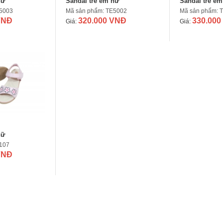
nữ
Sandal trẻ em nữ
Sandal trẻ em
E5003
Mã sản phẩm: TE5002
Mã sản phẩm: 
VNĐ
320.000 VNĐ
330.000
Giá:
Giá:
nữ
107
VNĐ