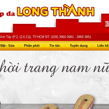
ình Tây (P.2, Q.6 Cũ), TP.HCM ĐT: (028) 3960 0981 - 3969 3851
68 68 - 0903 823 714
Đặt - Sửa
Phân phối
Tin tức
Tuyển dụng
Liên hệ