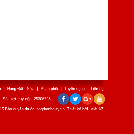
m
|
Hàng Đặt - Sửa
|
Phân phối
|
Tuyển dụng
|
Liên hệ
Số lượt truy cập: 25306728
15 Bản quyền thuộc longthanhgiay.vn. Thiết kế bởi
Việt AZ