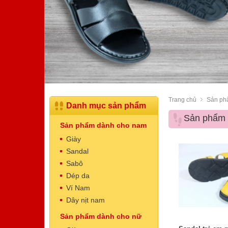
Trang chủ
Sản ph
Danh mục sản phẩm
Sản phẩm 
Sản phẩm dành cho nam
Giày
Sandal
Sabô
Dép da
Dép Nam
Ví Nam
Mã sản phẩm: NT5003
Dây nịt nam
520.000 VNĐ
Giá:
Sản phẩm dành cho nữ