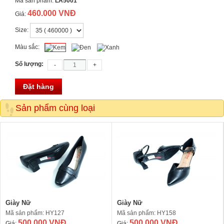
Mã sản phẩm:
LA5001
460.000 VNĐ
Giá:
Size:
Màu sắc:
Số lượng:
Đặt hàng
Sản phẩm cùng loại
Giày Nữ
Giày Nữ
Mã sản phẩm: HY127
Mã sản phẩm: HY158
500.000 VNĐ
500.000 VNĐ
Giá:
Giá: