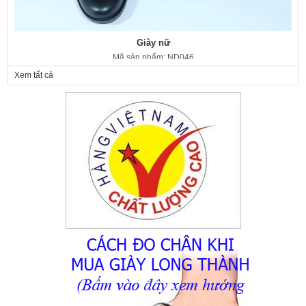
Giày nữ
Mã sản phẩm: ND046
350.000 VNĐ
Giá:
Xem tất cả