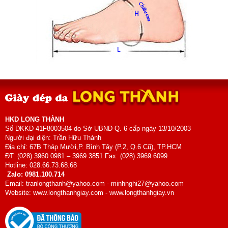
HKD LONG THÀNH
Số ĐKKD 41F8003504 do Sở UBND Q. 6 cấp ngày 13/10/2003
Người đại diện: Trần Hữu Thành
Địa chỉ: 67B Tháp Mười,P. Bình Tây (P.2, Q.6 Cũ), TP.HCM
ĐT: (028) 3960 0981 – 3969 3851 Fax: (028) 3969 6099
Hotline: 028.66.73.68.68
Zalo: 0981.100.714
Email: tranlongthanh@yahoo.com - minhnghi27@yahoo.com
Website: www.longthanhgiay.com - www.longthanhgiay.vn