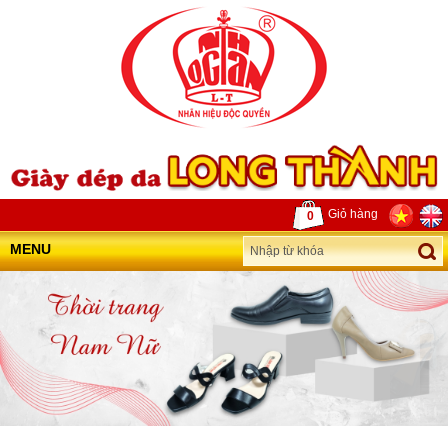
Giỏ hàng
0
MENU