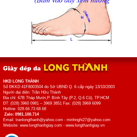
HKD LONG THÀNH
Số ĐKKD 41F8003504 do Sở UBND Q. 6 cấp ngày 13/10/2003
Người đại diện: Trần Hữu Thành
Địa chỉ: 67B Tháp Mười,P. Bình Tây (P.2, Q.6 Cũ), TP.HCM
ĐT: (028) 3960 0981 – 3969 3851 Fax: (028) 3969 6099
Hotline: 028.66.73.68.68
Zalo: 0981.100.714
Email: tranlongthanh@yahoo.com - minhnghi27@yahoo.com
Website: www.longthanhgiay.com - www.longthanhgiay.vn