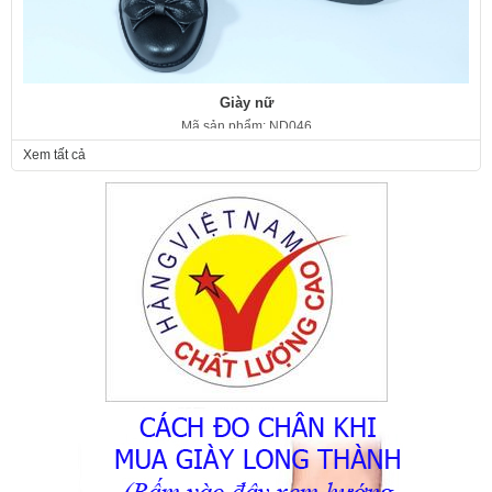
Giày nữ
Mã sản phẩm: ND046
350.000 VNĐ
Giá:
Xem tất cả