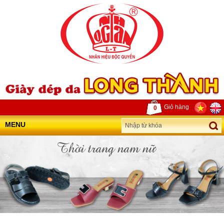
Giỏ hàng
0
MENU