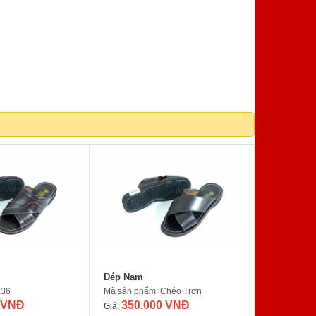
Dép Nam
K36
Mã sản phẩm: Chéo Trơn
 VNĐ
350.000 VNĐ
Giá: