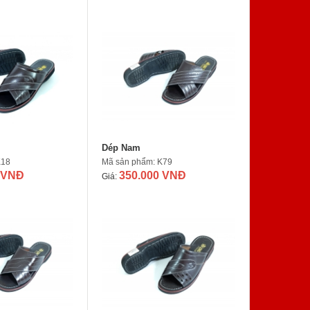
Dép Nam
K18
Mã sản phẩm: K79
 VNĐ
350.000 VNĐ
Giá: