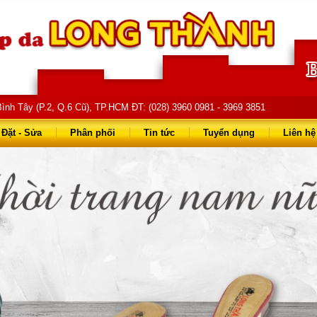
ình Tây (P.2, Q.6 Cũ), TP.HCM ĐT: (028) 3960 0981 - 3969 3851
68 68 - 0903 823 714
Đặt - Sửa
Phân phối
Tin tức
Tuyển dụng
Liên hệ