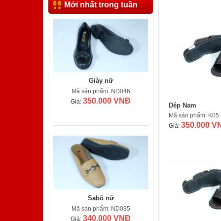
Mới nhất trong tuần
Giày nữ
Mã sản phẩm: ND046
350.000 VNĐ
Giá:
Dép Nam
Mã sản phẩm: K05
350.000 V
Giá:
Sabô nữ
Mã sản phẩm: ND035
340.000 VNĐ
Giá: