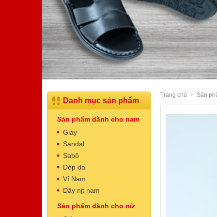
Trang chủ
Sản ph
Danh mục sản phẩm
Sản phẩm dành cho nam
Giày
Sandal
Sabô
Dép da
Dép Nam
Ví Nam
Mã sản phẩm: NT5003
Dây nịt nam
520.000 VNĐ
Giá:
Sản phẩm dành cho nữ