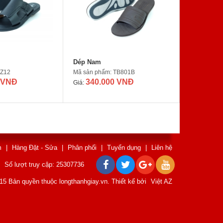
Dép Nam
TZ12
Mã sản phẩm: TB801B
 VNĐ
340.000 VNĐ
Giá:
m
|
Hàng Đặt - Sửa
|
Phân phối
|
Tuyển dụng
|
Liên hệ
Số lượt truy cập: 25307736
15 Bản quyền thuộc longthanhgiay.vn. Thiết kế bởi
Việt AZ