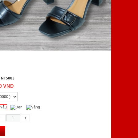
:
NT5003
00 VNĐ
g