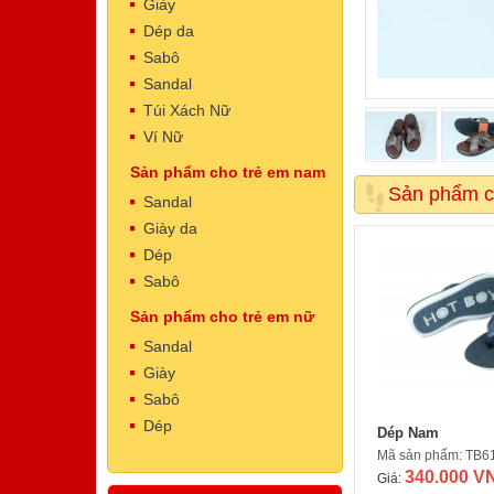
Giày
Dép da
Sabô
Sandal
Túi Xách Nữ
Ví Nữ
Sản phẩm cho trẻ em nam
Dép Nam
Sản phẩm c
Mã sản phẩm: NT5002
Sandal
500.000 VNĐ
Giá:
Giày da
Dép
Sabô
Sản phẩm cho trẻ em nữ
Sandal
Giày
Sabô
Dép
Dép Nam
Dép Nam
Mã sản phẩm: TB6
Mã sản phẩm: NT5001
340.000 V
500.000 VNĐ
Giá:
Giá: