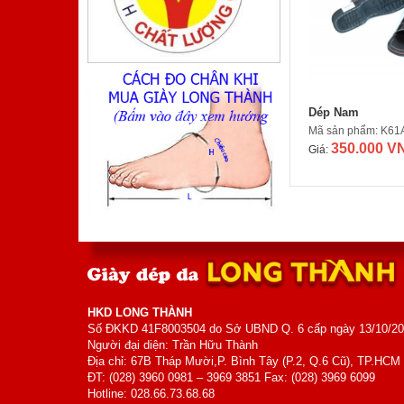
Mã sản phẩm: TA410TM
800.000 VNĐ
Giá:
Dép Nam
Mã sản phẩm: K61
350.000 V
Giá:
Giày Nam
Mã sản phẩm: MK5006
700.000 VNĐ
Giá:
HKD LONG THÀNH
Số ĐKKD 41F8003504 do Sở UBND Q. 6 cấp ngày 13/10/2
Người đại diện: Trần Hữu Thành
Địa chỉ: 67B Tháp Mười,P. Bình Tây (P.2, Q.6 Cũ), TP.HCM
ĐT: (028) 3960 0981 – 3969 3851 Fax: (028) 3969 6099
Hotline: 028.66.73.68.68